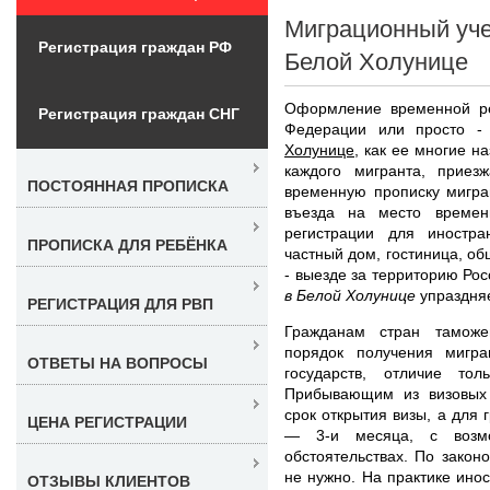
Миграционный уче
Регистрация граждан РФ
Белой Холунице
Оформление временной ре
Регистрация граждан СНГ
Федерации или просто 
Холунице
, как ее многие н
каждого мигранта, прие
ПОСТОЯННАЯ ПРОПИСКА
временную прописку мигра
въезда на место времен
регистрации для иностра
ПРОПИСКА ДЛЯ РЕБЁНКА
частный дом, гостиница, об
- выезде за территорию Ро
в Белой Холунице
упраздняе
РЕГИСТРАЦИЯ ДЛЯ РВП
Гражданам стран таможе
порядок получения мигра
ОТВЕТЫ НА ВОПРОСЫ
государств, отличие то
Прибывающим из визовых 
срок открытия визы, а для
ЦЕНА РЕГИСТРАЦИИ
— 3-и месяца, с возмо
обстоятельствах. По закон
не нужно. На практике ино
ОТЗЫВЫ КЛИЕНТОВ