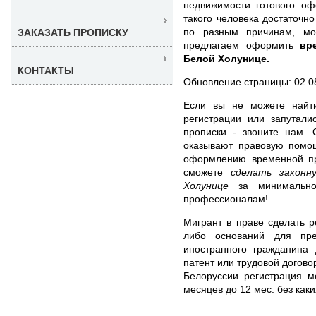
недвижимости готового оф
такого человека достаточно 
по разным причинам, мо
ЗАКАЗАТЬ ПРОПИСКУ
предлагаем оформить
вр
Белой Холунице.
КОНТАКТЫ
Обновление страницы: 02.0
Если вы не можете найт
регистрации или запутал
прописки - звоните нам. 
оказывают правовую помо
оформлению временной пр
сможете
сделать законн
Холунице
за минимально
профессионалам!
Мигрант в праве сделать р
либо оснований для пр
иностранного гражданина 
патент или трудовой догово
Белоруссии регистрация 
месяцев до 12 мес. без каки