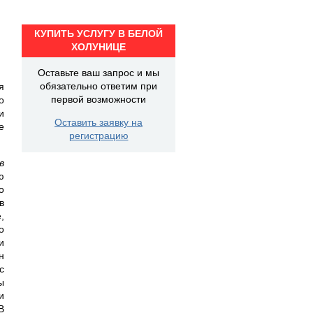
КУПИТЬ УСЛУГУ В БЕЛОЙ
ХОЛУНИЦЕ
Оставьте ваш запрос и мы
обязательно ответим при
я
первой возможности
о
и
Оставить заявку на
е
регистрацию
в
ю
о
в
,
о
и
н
с
ы
и
В