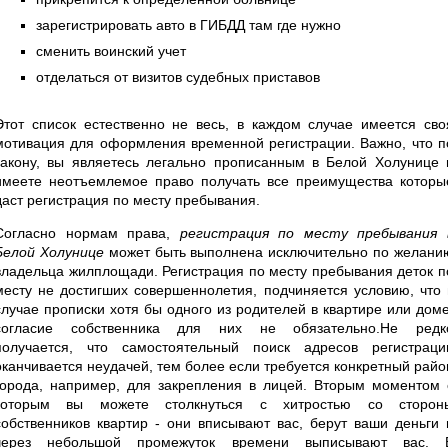
зарегистрировать авто в ГИБДД там где нужно
сменить воинский учет
отделаться от визитов судебных приставов
Этот список естественно не весь, в каждом случае имеется сво
мотивация для оформления временной регистрации. Важно, что п
закону, вы являетесь легально прописанным в Белой Холунице 
имеете неотъемлемое право получать все преимущества которы
даст регистрация по месту пребывания.
Согласно нормам права,
регистрация по месту пребывания 
Белой Холунице
может быть выполнена исключительно по желани
владельца жилплощади. Регистрация по месту пребывания деток п
месту не достигших совершеннолетия, подчиняется условию, что 
случае прописки хотя бы одного из родителей в квартире или доме
согласие собственника для них не обязательно.Не редк
получается, что самостоятельный поиск адресов регистраци
оканчивается неудачей, тем более если требуется конкретный райо
города, например, для закрепления в лицей. Вторым моментом 
которым вы можете столкнуться с хитростью со сторон
собственников квартир - они вписывают вас, берут ваши деньги 
через небольшой промежуток времени выписывают вас. 